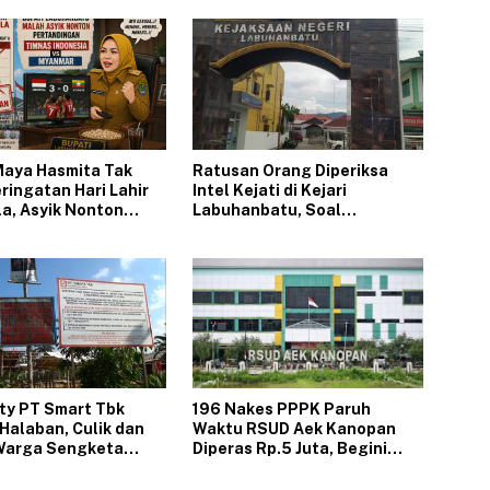
 Maya Hasmita Tak
Ratusan Orang Diperiksa
ringatan Hari Lahir
Intel Kejati di Kejari
a, Asyik Nonton
Labuhanbatu, Soal
ia Vs Myanmar
Pemerasan PPPK Paruh
Waktu RSUD Labura
ity PT Smart Tbk
196 Nakes PPPK Paruh
Halaban, Culik dan
Waktu RSUD Aek Kanopan
Warga Sengketa
Diperas Rp.5 Juta, Begini
Kronologinya