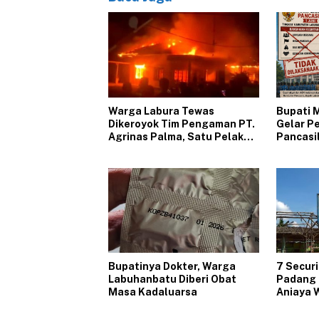
‎Warga Labura Tewas
‎Bupati
Dikeroyok Tim Pengaman PT.
Gelar Pe
Agrinas Palma, Satu Pelaku
Pancasil
Diduga Oknum TNI, Massa
Indones
Marah Bakar Kantor dan
Rumah Karyawan
Bupatinya Dokter, Warga
7 Secur
Labuhanbatu Diberi Obat
Padang 
Masa Kadaluarsa
Aniaya 
Lahan