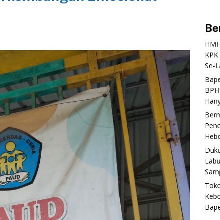
Be
‎HMI
KPK 
Se-L
‎Bap
BPHT
Hany
‎Ber
Peno
Heboh
‎Duk
Labu
Samp
‎Tok
Kebo
Bap