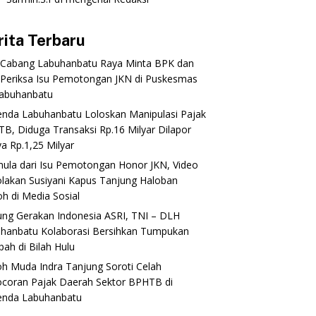
rita Terbaru
 Cabang Labuhanbatu Raya Minta BPK dan
Periksa Isu Pemotongan JKN di Puskesmas
abuhanbatu‎‎
enda Labuhanbatu Loloskan Manipulasi Pajak
B, Diduga Transaksi Rp.16 Milyar Dilapor
a Rp.1,25 Milyar
mula dari Isu Pemotongan Honor JKN, Video
lakan Susiyani Kapus Tanjung Haloban
 di Media Sosial‎‎‎‎
ung Gerakan Indonesia ASRI, TNI – DLH
hanbatu Kolaborasi Bersihkan Tumpukan
ah di Bilah Hulu
oh Muda Indra Tanjung Soroti Celah
coran Pajak Daerah Sektor BPHTB di
enda Labuhanbatu