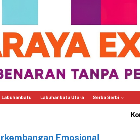
Labuhanbatu
Labuhanbatu Utara
Serba Serbi
Ko
 Perkembangan Emosional