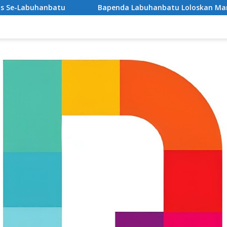
‎Bapenda Labuhanbatu Loloskan Manipulasi Pajak BPHTB, Diduga