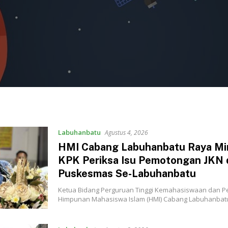
Labuhanbatu
Agustus 4, 2026
‎HMI Cabang Labuhanbatu Raya Mi
KPK Periksa Isu Pemotongan JKN 
Puskesmas Se-Labuhanbatu‎‎
Ketua Bidang Perguruan Tinggi Kemahasiswaan dan P
Himpunan Mahasiswa Islam (HMI) Cabang Labuhanba