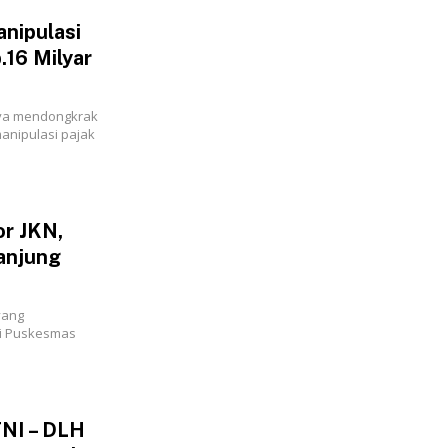
nipulasi
.16 Milyar
aya mendongkrak
anipulasi pajak
or JKN,
anjung
yang
di Puskesmas
TNI – DLH