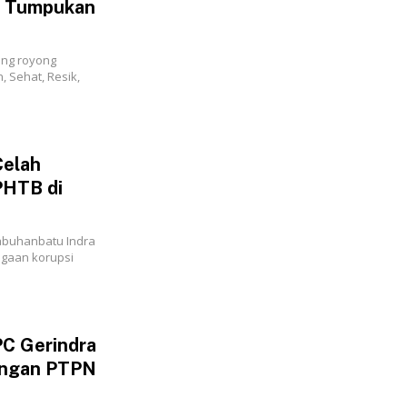
n Tumpukan
ong royong
 Sehat, Resik,
Celah
PHTB di
abuhanbatu Indra
ugaan korupsi
PC Gerindra
angan PTPN