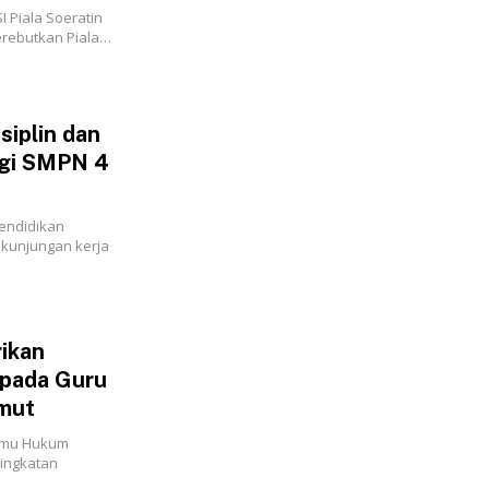
 Piala Soeratin
rebutkan Piala…
siplin dan
ngi SMPN 4
endidikan
 kunjungan kerja
rikan
epada Guru
ut‎‎
Ilmu Hukum
ingkatan