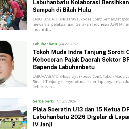
Labuhanbatu Kolaborasi Bersihka
Sampah di Bilah Hulu
‎‎LABUHANBATU, (NusarayaExpose.Com): Semangat got
mewarnai pelaksanaan Gerakan Indonesia ASRI (Aman,
Indah) di…
Labuhanbatu
Juli 27, 2026
‎Tokoh Muda Indra Tanjung Soroti 
Kebocoran Pajak Daerah Sektor B
Bapenda Labuhanbatu
LABUHANBATU, (NusarayaExpose.Com): Tokoh Muda L
Rinaldi Tanjung, menyoroti masih terdapatnya celah d
kebocoran…
Serba Serbi
Juli 27, 2026
‎Piala Soeratin U13 dan 15 Ketua D
Labuhanbatu 2026 Digelar di Lap
IV Janji‎