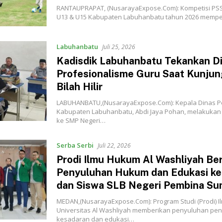
‎‎‎RANTAUPRAPAT, (NusarayaExpose.Com): Kompetisi PSSI
U13 & U15 Kabupaten Labuhanbatu tahun 2026 mempe
Labuhanbatu
Juli 25, 2026
‎Kadisdik Labuhanbatu Tekankan Di
Profesionalisme Guru Saat Kunju
Bilah Hilir
LABUHANBATU,(NusarayaExpose.Com): Kepala Dinas P
Kabupaten Labuhanbatu, Abdi Jaya Pohan, melakukan
ke SMP Negeri…
Serba Serbi
Juli 22, 2026
‎Prodi Ilmu Hukum Al Washliyah Be
Penyuluhan Hukum dan Edukasi k
dan Siswa SLB Negeri Pembina Sum
MEDAN,(NusarayaExpose.Com): Program Studi (Prodi) 
Universitas Al Washliyah memberikan penyuluhan pen
kesadaran dan edukasi…