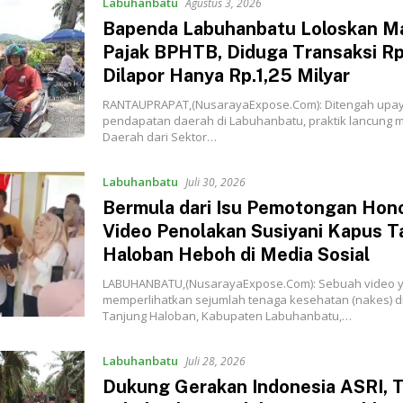
Labuhanbatu
Agustus 3, 2026
‎Bapenda Labuhanbatu Loloskan Ma
Pajak BPHTB, Diduga Transaksi Rp
Dilapor Hanya Rp.1,25 Milyar
‎‎‎RANTAUPRAPAT,(NusarayaExpose.Com): Ditengah up
pendapatan daerah di Labuhanbatu, praktik lancung m
Daerah dari Sektor…
Labuhanbatu
Juli 30, 2026
‎Bermula dari Isu Pemotongan Hon
Video Penolakan Susiyani Kapus T
Haloban Heboh di Media Sosial‎‎‎‎
LABUHANBATU,(NusarayaExpose.Com): Sebuah video 
memperlihatkan sejumlah tenaga kesehatan (nakes) 
Tanjung Haloban, Kabupaten Labuhanbatu,…
Labuhanbatu
Juli 28, 2026
‎Dukung Gerakan Indonesia ASRI, 