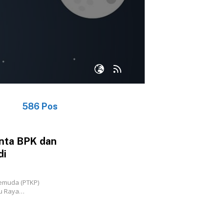
586 Pos
nta BPK dan
di
emuda (PTKP)
tu Raya…