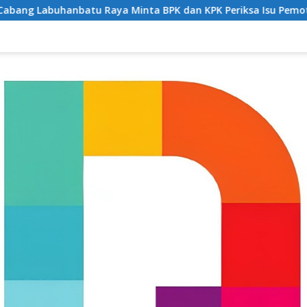
u Raya Minta BPK dan KPK Periksa Isu Pemotongan JKN di Pusk