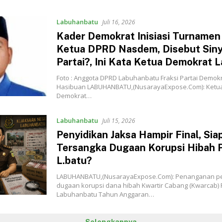
Labuhanbatu
Juli 16, 2026
‎Kader Demokrat Inisiasi Turnamen 
Ketua DPRD Nasdem, Disebut Siny
Partai?, Ini Kata Ketua Demokrat L
Foto : Anggota DPRD Labuhanbatu Fraksi Partai Demo
Hasibuan ‎LABUHANBATU,(NusarayaExpose.Com): Ketua
Demokrat…
Labuhanbatu
Juli 15, 2026
‎Penyidikan Jaksa Hampir Final, Sia
Tersangka Dugaan Korupsi Hibah 
L.batu?‎‎
‎‎‎LABUHANBATU,(NusarayaExpose.Com): Penanganan p
dugaan korupsi dana hibah Kwartir Cabang (Kwarcab)
Labuhanbatu Tahun Anggaran…
Selengkapnya