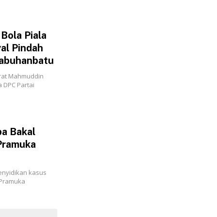
Bola Piala
al Pindah
abuhanbatu‎‎
krat Mahmuddin
 DPC Partai
pa Bakal
Pramuka
enyidikan kasus
 Pramuka