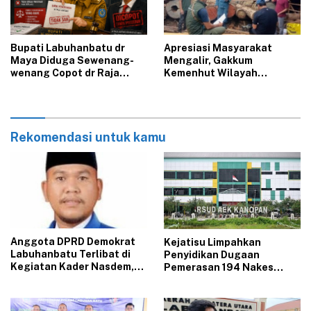
‎Bupati Labuhanbatu dr
Apresiasi Masyarakat
Maya Diduga Sewenang-
Mengalir, Gakkum
wenang Copot dr Raja
Kemenhut Wilayah
Lontung, Dituntut Bayar
Sumatera Tindak Tegas
Ganti Rugi, Celah Pidana
Dugaan Ilegal Logging di
Terbuka
Labura
Rekomendasi untuk kamu
‎Anggota DPRD Demokrat
‎Kejatisu Limpahkan
Labuhanbatu Terlibat di
Penyidikan Dugaan
Kegiatan Kader Nasdem,
Pemerasan 194 Nakes
Sinyal Kuat Pindah Parpol
PPPK RSUD Aek Kanopan
?
ke Kejari Labuhanbatu