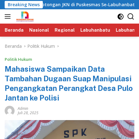
Langsung
u Pemotongan JKN di Puskesmas Se-Labuhanbatu‎‎
Breaking News
‎Bape
ke
konten
Beranda
Nasional
Regional
Labuhanbatu
Labuhanba
Beranda
Politik Hukum
Politik Hukum
Mahasiswa Sampaikan Data
Tambahan Dugaan Suap Manipulasi
Pengangkatan Perangkat Desa Pulo
Jantan ke Polisi
Admin
Juli 28, 2025