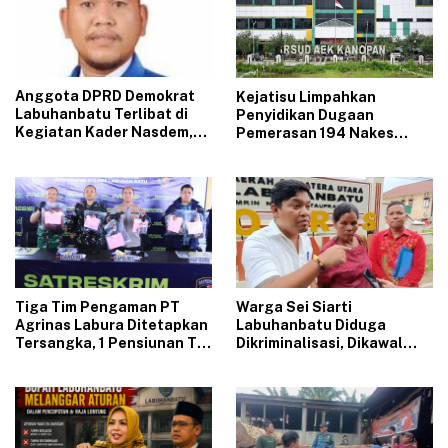
‎Anggota DPRD Demokrat
‎Kejatisu Limpahkan
Labuhanbatu Terlibat di
Penyidikan Dugaan
Kegiatan Kader Nasdem,
Pemerasan 194 Nakes
Sinyal Kuat Pindah Parpol
PPPK RSUD Aek Kanopan
?
ke Kejari Labuhanbatu
Tiga Tim Pengaman PT
‎Warga Sei Siarti
Agrinas Labura Ditetapkan
Labuhanbatu Diduga
Tersangka, 1 Pensiunan TNI
Dikriminalisasi, Dikawal
Tewaskan Luis David
Aparat Belasan Ekor Lembu
Hutabarat
Diambil Paksa, Pemilik
Dilaporkan