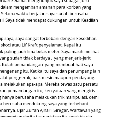
Korban Selamat menghunjuk saya sebagai Juru
gal dalam mengemban amanah para korban yang
a. Selama waktu berjalan saya sudah berusaha
asil. Saya tidak mendapat dukungan untuk Keadilan
ya, saya sangat terbebani dengan kesedihan.
koci atau Lif Kraft penyelamat, Kapal itu
 paling jauh lima belas meter. Saya masih melihat
 sudah tidak berdaya , yang menjerit-jerit
g. Itulah pemandangan yang membuat hati saya
 mengenang itu. Ketika itu saya dan penumpang lain
a alat penggerak, baik mesin maupun pendayung.
isa melakukan apa-apa. Mereka tewas satu persatu
akan pemandangan itu, ken yataan yang mengiris
 hanya berusaha melakukan trik manipulasi, demi
pa berusaha mendukung saya yang terbebani
arnya. Ujar Zulfan Ajhari Siregar, Wartawan yang
emendam derita tas peristiwa itu, terakhir dia