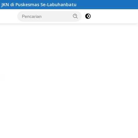
abuhanbatu‎‎
‎Bapenda Labuhanbatu Loloskan Manipulasi