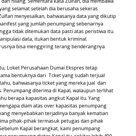
 dan hilang. Sementara kata Zulfan, dia membawa
yang selamat setelah dia berusaha sekeras
ulfan menyesalkan, bahwasanya data yang dikutip
r manifest yang jumlah penumpang sebenarnya
ga tidak ditemukan data pasti atas peristiwa itu.
ipulasi data, itukan bentuk kriminal.
rusnya bisa menggiring terang benderangnya
 Loket Perusahaan Dumai Ekspres tetap
ama bentuknya dari Tcket yang sudah terjual
ahu, bahwasanya ticket yang mereka jual dan
. Penumpang diterima di Kapal, walaupun terlihat
u berapa kapasitas angkut Kapal itu. Yang
, mengapa diam atas over kapasitas penumpang
, yang menyebabkan terjadinya banyak kematian
terima pihak-pihak termasuk petugas dan pihak
i. Sebelum Kapal berangkat, kami penumpang
a penumpang diatas Kapal itu, sekitar lebih 400