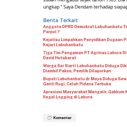
ungkap “ Saya Dendam terhadap siapap
Berita Terkait
‎Anggota DPRD Demokrat Labuhanbatu Ter
Parpol ?
‎Kejatisu Limpahkan Penyidikan Dugaan
Kejari Labuhanbatu
Tiga Tim Pengaman PT Agrinas Labura Di
David Hutabarat
‎Warga Sei Siarti Labuhanbatu Diduga Dik
Diambil Paksa, Pemilik Dilaporkan
‎Bupati Labuhanbatu dr Maya Diduga Sew
Ganti Rugi, Celah Pidana Terbuka
Apresiasi Masyarakat Mengalir, Gakkum Kemenhut Wilayah Sumatera Tindak Tegas Dugaan
Ilegal Logging di Labura
Komentar