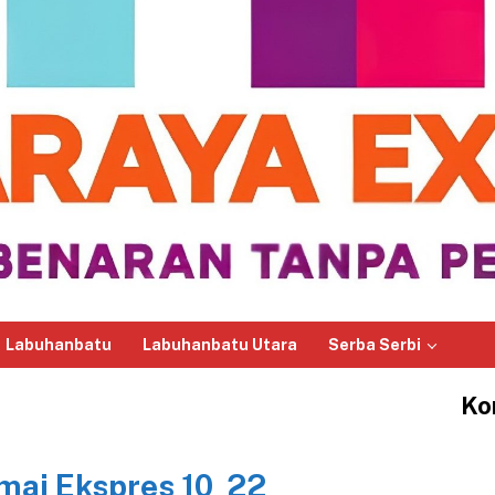
Labuhanbatu
Labuhanbatu Utara
Serba Serbi
Ko
mai Ekspres 10 22