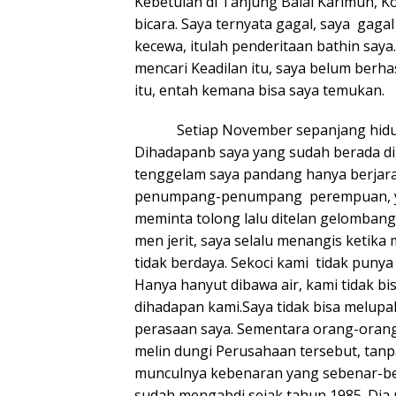
Kebetulan di Tanjung Balai Karimun, 
bicara. Saya ternyata gagal, saya ga
kecewa, itulah penderitaan bathin say
mencari Keadilan itu, saya belum berh
itu, entah kemana bisa saya temukan.
Setiap November sepanjang hidup sa
Dihadapanb saya yang sudah berada di s
tenggelam saya pandang hanya berjarak
penumpang-penumpang perempuan, yang
meminta tolong lalu ditelan gelomban
men jerit, saya selalu menangis ketika
tidak berdaya. Sekoci kami tidak puny
Hanya hanyut dibawa air, kami tidak b
dihadapan kami.Saya tidak bisa melup
perasaan saya. Sementara orang-orang
melin dungi Perusahaan tersebut, tan
munculnya kebenaran yang sebenar-ben
sudah mengabdi sejak tahun 1985. Dia m