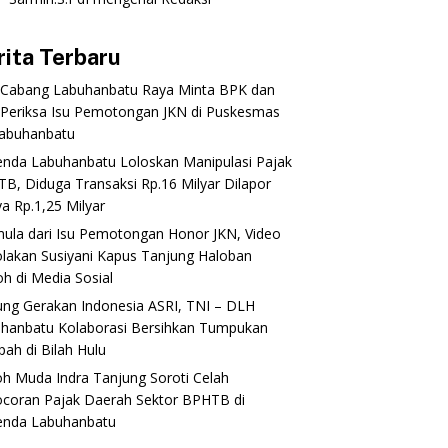
rita Terbaru
 Cabang Labuhanbatu Raya Minta BPK dan
Periksa Isu Pemotongan JKN di Puskesmas
abuhanbatu‎‎
enda Labuhanbatu Loloskan Manipulasi Pajak
B, Diduga Transaksi Rp.16 Milyar Dilapor
a Rp.1,25 Milyar
mula dari Isu Pemotongan Honor JKN, Video
lakan Susiyani Kapus Tanjung Haloban
 di Media Sosial‎‎‎‎
ung Gerakan Indonesia ASRI, TNI – DLH
hanbatu Kolaborasi Bersihkan Tumpukan
ah di Bilah Hulu
oh Muda Indra Tanjung Soroti Celah
coran Pajak Daerah Sektor BPHTB di
enda Labuhanbatu