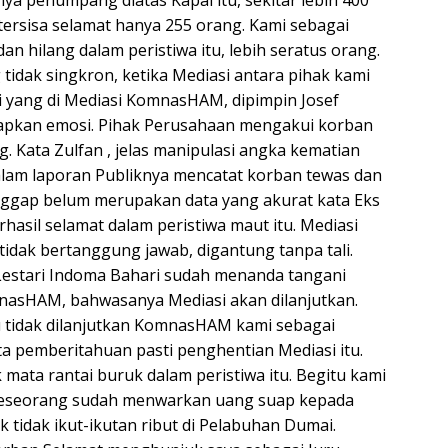
tersisa selamat hanya 255 orang. Kami sebagai
 hilang dalam peristiwa itu, lebih seratus orang.
idak singkron, ketika Mediasi antara pihak kami
i yang di Mediasi KomnasHAM, dipimpin Josef
uapkan emosi. Pihak Perusahaan mengakui korban
g. Kata Zulfan , jelas manipulasi angka kematian
am laporan Publiknya mencatat korban tewas dan
anggap belum merupakan data yang akurat kata Eks
sil selamat dalam peristiwa maut itu. Mediasi
idak bertanggung jawab, digantung tanpa tali.
Lestari Indoma Bahari sudah menanda tangani
mnasHAM, bahwasanya Mediasi akan dilanjutkan.
itu tidak dilanjutkan KomnasHAM kami sebagai
ta pemberitahuan pasti penghentian Mediasi itu.
 mata rantai buruk dalam peristiwa itu. Begitu kami
. Seseorang sudah menwarkan uang suap kepada
uk tidak ikut-ikutan ribut di Pelabuhan Dumai.