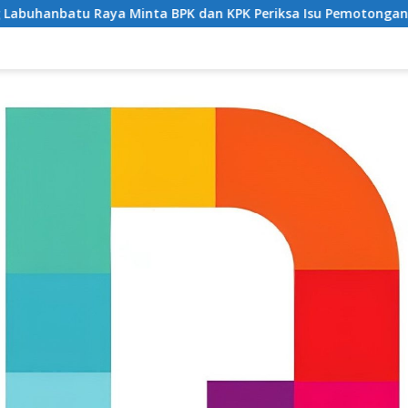
ta BPK dan KPK Periksa Isu Pemotongan JKN di Puskesmas Se-L