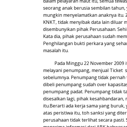
dalam pelayaran maut itu, semua tewas
seorang anak berusia sembilan tahun, 
mungkin menyelamatkan anaknya itu. Z
KNKT, tidak menyibak data lain dilua
disembunyikan pihak Perusahaan. Sehing
Kata dia, pihak perusahaan sudah meman
Penghilangan bukti perkara yang seha
masalah itu.
Pada Minggu 22 November 2009 itu,
melayani penumpang, menjual Ticket s
sebelumnya. Penumpang tidak pernah t
dibeli penumpang sudah over kapasitas
penumpang padat. Penumpang tidak tah
disesalkan lagi, pihak kesahbandaran
itu.Berarti ada kerja sama yang buruk
atas peristiwa itu, toh sanksi yang di
perusahaan tidak terlihat secara past
menerima informasi dari ABK bahwasany