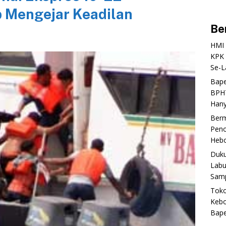
 Mengejar Keadilan
Be
‎HMI
KPK 
Se-L
‎Bap
BPHT
Hany
‎Ber
Peno
Heboh
‎Duk
Labu
Samp
‎Tok
Kebo
Bap