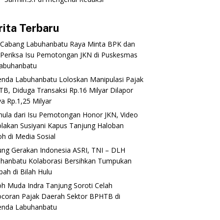
rita Terbaru
 Cabang Labuhanbatu Raya Minta BPK dan
Periksa Isu Pemotongan JKN di Puskesmas
abuhanbatu‎‎
enda Labuhanbatu Loloskan Manipulasi Pajak
B, Diduga Transaksi Rp.16 Milyar Dilapor
a Rp.1,25 Milyar
mula dari Isu Pemotongan Honor JKN, Video
lakan Susiyani Kapus Tanjung Haloban
 di Media Sosial‎‎‎‎
ung Gerakan Indonesia ASRI, TNI – DLH
hanbatu Kolaborasi Bersihkan Tumpukan
ah di Bilah Hulu
oh Muda Indra Tanjung Soroti Celah
coran Pajak Daerah Sektor BPHTB di
enda Labuhanbatu