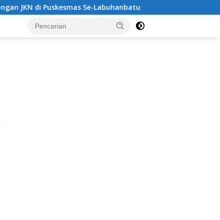
-Labuhanbatu‎‎
‎Bapenda Labuhanbatu Loloskan Manipula