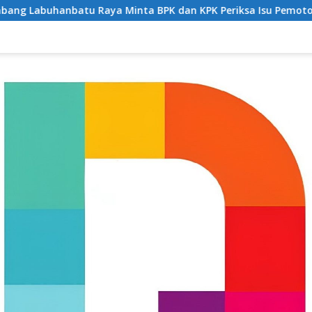
inta BPK dan KPK Periksa Isu Pemotongan JKN di Puskesmas Se