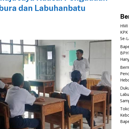
abura dan Labuhanbatu
Be
‎HMI
KPK 
Se-L
‎Bap
BPHT
Hany
‎Ber
Peno
Heboh
‎Duk
Labu
Samp
‎Tok
Kebo
Bap