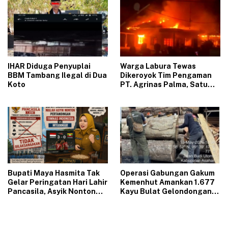
‎IHAR Diduga Penyuplai
‎Warga Labura Tewas
BBM Tambang Ilegal di Dua
Dikeroyok Tim Pengaman
Koto‎
PT. Agrinas Palma, Satu
Pelaku Diduga Oknum TNI,
Massa Marah Bakar Kantor
dan Rumah Karyawan
‎Bupati Maya Hasmita Tak
Operasi Gabungan Gakum
Gelar Peringatan Hari Lahir
Kemenhut Amankan 1.677
Pancasila, Asyik Nonton
Kayu Bulat Gelondongan
Indonesia Vs Myanmar
Asal Labura dari 5 Lokasi
Berbeda di Asahan