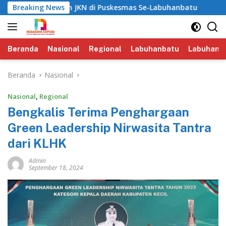
Langsung
tongan JKN di Puskesmas Se-Labuhanbatu‎‎
Breaking News
‎Bapenda La
ke
konten
Beranda
Nasional
Regional
Labuhanbatu
Labuhanba
Beranda
Nasional
Nasional
,
Regional
Bengkalis Terima Penghargaan
Green Leadership Nirwasita Tantra
dari KLHK
Admin
September 18, 2024