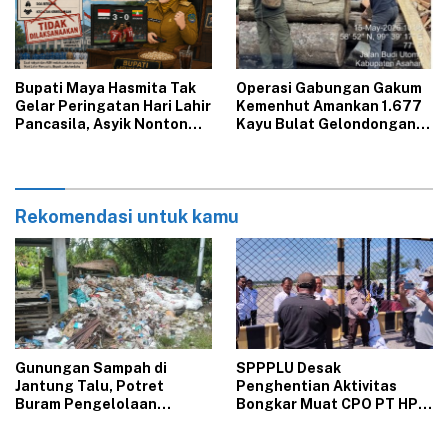
‎Bupati Maya Hasmita Tak
Operasi Gabungan Gakum
Gelar Peringatan Hari Lahir
Kemenhut Amankan 1.677
Pancasila, Asyik Nonton
Kayu Bulat Gelondongan
Indonesia Vs Myanmar
Asal Labura dari 5 Lokasi
Berbeda di Asahan
Rekomendasi untuk kamu
Gunungan Sampah di
‎SPPPLU Desak
Jantung Talu, Potret
Penghentian Aktivitas
Buram Pengelolaan
Bongkar Muat CPO PT HPP
Lingkungan yang Tak
Panai Tengah‎
Kunjung Beres