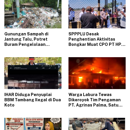
Gunungan Sampah di
‎SPPPLU Desak
Jantung Talu, Potret
Penghentian Aktivitas
Buram Pengelolaan
Bongkar Muat CPO PT HPP
Lingkungan yang Tak
Panai Tengah‎
Kunjung Beres
‎IHAR Diduga Penyuplai
‎Warga Labura Tewas
BBM Tambang Ilegal di Dua
Dikeroyok Tim Pengaman
Koto‎
PT. Agrinas Palma, Satu
Pelaku Diduga Oknum TNI,
Massa Marah Bakar Kantor
dan Rumah Karyawan