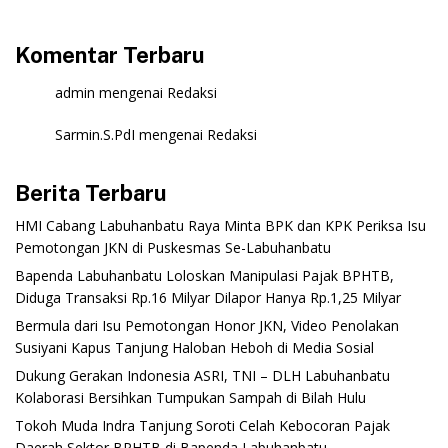
Komentar Terbaru
admin
mengenai
Redaksi
Sarmin.S.PdI
mengenai
Redaksi
Berita Terbaru
‎HMI Cabang Labuhanbatu Raya Minta BPK dan KPK Periksa Isu
Pemotongan JKN di Puskesmas Se-Labuhanbatu‎‎
‎Bapenda Labuhanbatu Loloskan Manipulasi Pajak BPHTB,
Diduga Transaksi Rp.16 Milyar Dilapor Hanya Rp.1,25 Milyar
‎Bermula dari Isu Pemotongan Honor JKN, Video Penolakan
Susiyani Kapus Tanjung Haloban Heboh di Media Sosial‎‎‎‎
‎Dukung Gerakan Indonesia ASRI, TNI – DLH Labuhanbatu
Kolaborasi Bersihkan Tumpukan Sampah di Bilah Hulu
‎Tokoh Muda Indra Tanjung Soroti Celah Kebocoran Pajak
Daerah Sektor BPHTB di Bapenda Labuhanbatu