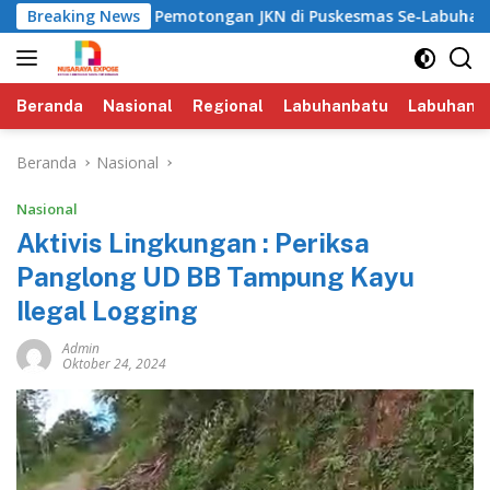
Langsung
a Isu Pemotongan JKN di Puskesmas Se-Labuhanbatu‎‎
Breaking News
ke
konten
Beranda
Nasional
Regional
Labuhanbatu
Labuhanba
Beranda
Nasional
Nasional
Aktivis Lingkungan : Periksa
Panglong UD BB Tampung Kayu
Ilegal Logging
Admin
Oktober 24, 2024