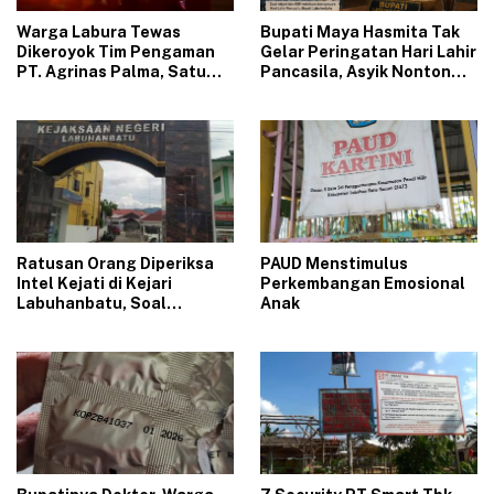
‎Warga Labura Tewas
‎Bupati Maya Hasmita Tak
Dikeroyok Tim Pengaman
Gelar Peringatan Hari Lahir
PT. Agrinas Palma, Satu
Pancasila, Asyik Nonton
Pelaku Diduga Oknum TNI,
Indonesia Vs Myanmar
Massa Marah Bakar Kantor
dan Rumah Karyawan
Ratusan Orang Diperiksa
‎PAUD ‎‎‎Menstimulus
Intel Kejati di Kejari
Perkembangan Emosional
Labuhanbatu, Soal
Anak
Pemerasan PPPK Paruh
Waktu RSUD Labura