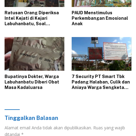
Ratusan Orang Diperiksa
‎PAUD ‎‎‎Menstimulus
Intel Kejati di Kejari
Perkembangan Emosional
Labuhanbatu, Soal
Anak
Pemerasan PPPK Paruh
Waktu RSUD Labura
Bupatinya Dokter, Warga
7 Security PT Smart Tbk
Labuhanbatu Diberi Obat
Padang Halaban, Culik dan
Masa Kadaluarsa
Aniaya Warga Sengketa
Lahan
Tinggalkan Balasan
Alamat email Anda tidak akan dipublikasikan.
Ruas yang wajib
ditandai
*