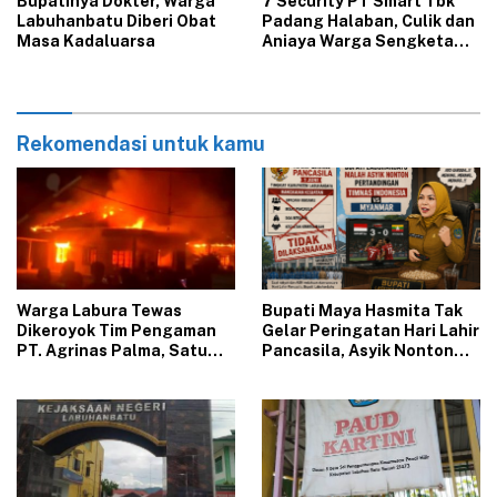
Bupatinya Dokter, Warga
7 Security PT Smart Tbk
Labuhanbatu Diberi Obat
Padang Halaban, Culik dan
Masa Kadaluarsa
Aniaya Warga Sengketa
Lahan
Rekomendasi untuk kamu
‎Warga Labura Tewas
‎Bupati Maya Hasmita Tak
Dikeroyok Tim Pengaman
Gelar Peringatan Hari Lahir
PT. Agrinas Palma, Satu
Pancasila, Asyik Nonton
Pelaku Diduga Oknum TNI,
Indonesia Vs Myanmar
Massa Marah Bakar Kantor
dan Rumah Karyawan