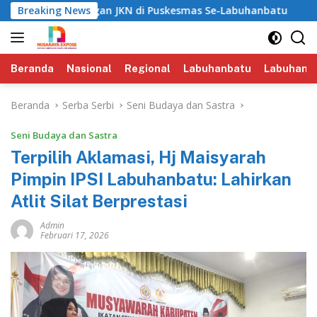
Langsung
emotongan JKN di Puskesmas Se-Labuhanbatu‎‎
Breaking News
‎Bapend
ke
konten
Beranda
Nasional
Regional
Labuhanbatu
Labuhanba
Beranda
Serba Serbi
Seni Budaya dan Sastra
Seni Budaya dan Sastra
‎Terpilih Aklamasi, Hj Maisyarah
Pimpin IPSI Labuhanbatu: Lahirkan
Atlit Silat Berprestasi
Admin
Februari 17, 2026