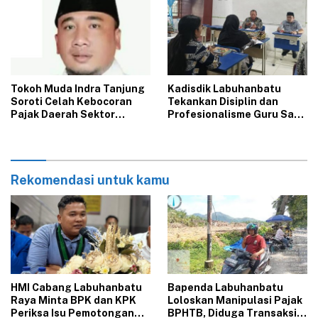
‎Tokoh Muda Indra Tanjung
‎Kadisdik Labuhanbatu
Soroti Celah Kebocoran
Tekankan Disiplin dan
Pajak Daerah Sektor
Profesionalisme Guru Saat
BPHTB di Bapenda
Kunjungi SMPN 4 Bilah Hilir
Labuhanbatu
Rekomendasi untuk kamu
‎HMI Cabang Labuhanbatu
‎Bapenda Labuhanbatu
Raya Minta BPK dan KPK
Loloskan Manipulasi Pajak
Periksa Isu Pemotongan
BPHTB, Diduga Transaksi