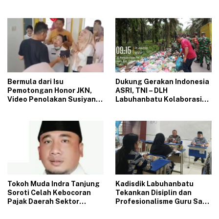
JKN di Puskesmas Se-
Rp.16 Milyar Dilapor Hanya
Labuhanbatu‎‎
Rp.1,25 Milyar
‎Bermula dari Isu
‎Dukung Gerakan Indonesia
Pemotongan Honor JKN,
ASRI, TNI – DLH
Video Penolakan Susiyani
Labuhanbatu Kolaborasi
Kapus Tanjung Haloban
Bersihkan Tumpukan
Heboh di Media Sosial‎‎‎‎
Sampah di Bilah Hulu
‎Tokoh Muda Indra Tanjung
‎Kadisdik Labuhanbatu
Soroti Celah Kebocoran
Tekankan Disiplin dan
Pajak Daerah Sektor
Profesionalisme Guru Saat
BPHTB di Bapenda
Kunjungi SMPN 4 Bilah Hilir