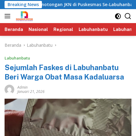
Langsung
sa Isu Pemotongan JKN di Puskesmas Se-Labuhanbatu‎‎
Breaking News
ke
konten
Beranda
Nasional
Regional
Labuhanbatu
Labuhanba
Beranda
Labuhanbatu
Labuhanbatu
Sejumlah Faskes di Labuhanbatu
Beri Warga Obat Masa Kadaluarsa
Admin
Januari 21, 2026