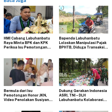
Baca Juga
‎HMI Cabang Labuhanbatu
‎Bapenda Labuhanbatu
Raya Minta BPK dan KPK
Loloskan Manipulasi Pajak
Periksa Isu Pemotongan
BPHTB, Diduga Transaksi
JKN di Puskesmas Se-
Rp.16 Milyar Dilapor Hanya
Labuhanbatu‎‎
Rp.1,25 Milyar
‎Bermula dari Isu
‎Dukung Gerakan Indonesia
Pemotongan Honor JKN,
ASRI, TNI – DLH
Video Penolakan Susiyani
Labuhanbatu Kolaborasi
Kapus Tanjung Haloban
Bersihkan Tumpukan
Heboh di Media Sosial‎‎‎‎
Sampah di Bilah Hulu