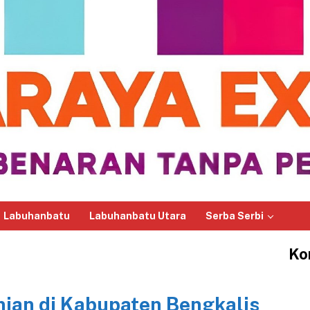
Labuhanbatu
Labuhanbatu Utara
Serba Serbi
Ko
ian di Kabupaten Bengkalis