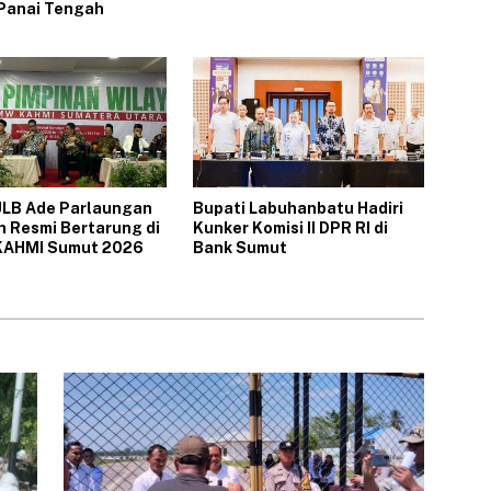
Panai Tengah‎
ULB Ade Parlaungan
‎Bupati Labuhanbatu Hadiri
n Resmi Bertarung di
Kunker Komisi II DPR RI di
KAHMI Sumut 2026
Bank Sumut‎