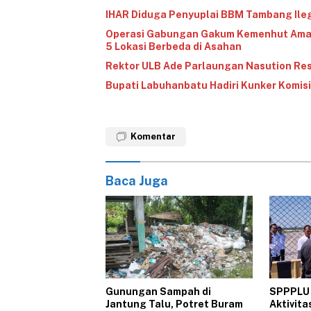
‎IHAR Diduga Penyuplai BBM Tambang Ilega
Operasi Gabungan Gakum Kemenhut Amank
5 Lokasi Berbeda di Asahan
Rektor ULB Ade Parlaungan Nasution Re
‎Bupati Labuhanbatu Hadiri Kunker Komisi 
Komentar
Baca Juga
Gunungan Sampah di
‎SPPPLU
Jantung Talu, Potret Buram
Aktivit