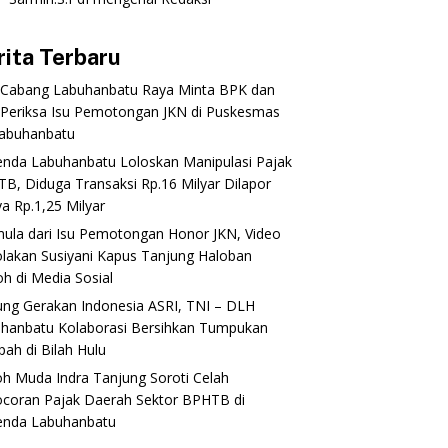
rita Terbaru
 Cabang Labuhanbatu Raya Minta BPK dan
Periksa Isu Pemotongan JKN di Puskesmas
abuhanbatu‎‎
enda Labuhanbatu Loloskan Manipulasi Pajak
B, Diduga Transaksi Rp.16 Milyar Dilapor
a Rp.1,25 Milyar
mula dari Isu Pemotongan Honor JKN, Video
lakan Susiyani Kapus Tanjung Haloban
 di Media Sosial‎‎‎‎
ung Gerakan Indonesia ASRI, TNI – DLH
hanbatu Kolaborasi Bersihkan Tumpukan
ah di Bilah Hulu
oh Muda Indra Tanjung Soroti Celah
coran Pajak Daerah Sektor BPHTB di
enda Labuhanbatu