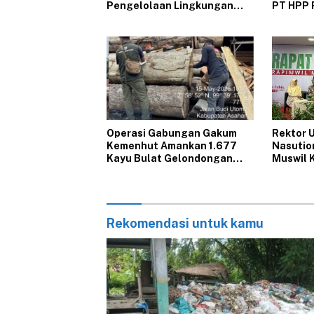
Pengelolaan Lingkungan
PT HPP 
yang Tak Kunjung Beres
Operasi Gabungan Gakum
Rektor 
Kemenhut Amankan 1.677
Nasutio
Kayu Bulat Gelondongan
Muswil 
Asal Labura dari 5 Lokasi
Berbeda di Asahan
Rekomendasi untuk kamu