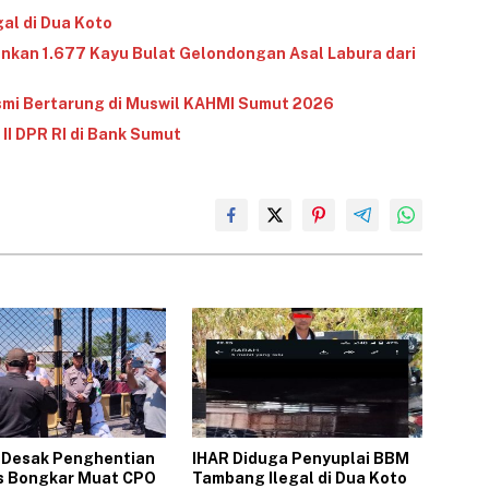
l di Dua Koto‎
an 1.677 Kayu Bulat Gelondongan Asal Labura dari
smi Bertarung di Muswil KAHMI Sumut 2026
II DPR RI di Bank Sumut‎
 Desak Penghentian
‎IHAR Diduga Penyuplai BBM
as Bongkar Muat CPO
Tambang Ilegal di Dua Koto‎