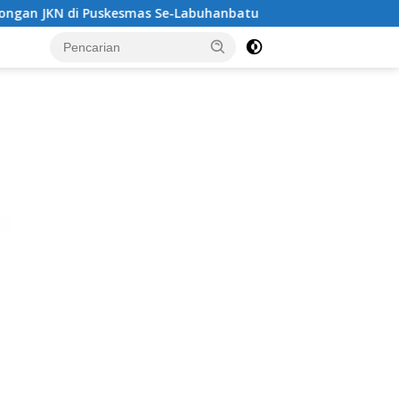
-Labuhanbatu‎‎
‎Bapenda Labuhanbatu Loloskan Manipula