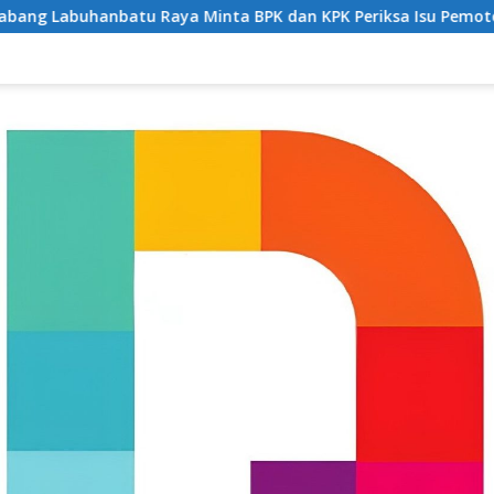
inta BPK dan KPK Periksa Isu Pemotongan JKN di Puskesmas Se