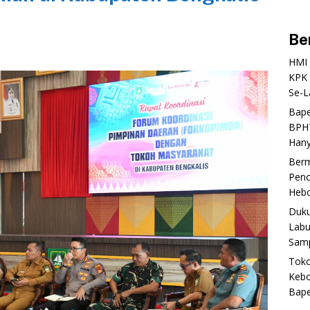
Be
‎HMI
KPK 
Se-L
‎Bap
BPHT
Hany
‎Ber
Peno
Heboh
‎Duk
Labu
Samp
‎Tok
Kebo
Bap