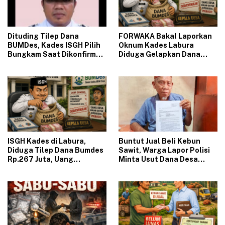
Dituding Tilep Dana
‎FORWAKA Bakal Laporkan
BUMDes, Kades ISGH Pilih
Oknum Kades Labura
Bungkam Saat Dikonfirmasi
Diduga Gelapkan Dana
Wartawan
BUMDesa
‎ISGH Kades di Labura,
‎Buntut Jual Beli Kebun
Diduga Tilep Dana Bumdes
Sawit, Warga Lapor Polisi
Rp.267 Juta, Uang
Minta Usut Dana Desa
Digunakan Main Proyek
Pematang TA. 2024 – 2025
PSR