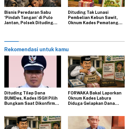
‎Bisnis Peredaran Sabu
‎Dituding Tak Lunasi
‘Pindah Tangan’ di Pulo
Pembelian Kebun Sawit,
Jantan, Polsek Dituding
Oknum Kades Pematang
Tutup Mata
Bakal Dipolisikan
Rekomendasi untuk kamu
Dituding Tilep Dana
‎FORWAKA Bakal Laporkan
BUMDes, Kades ISGH Pilih
Oknum Kades Labura
Bungkam Saat Dikonfirmasi
Diduga Gelapkan Dana
Wartawan
BUMDesa