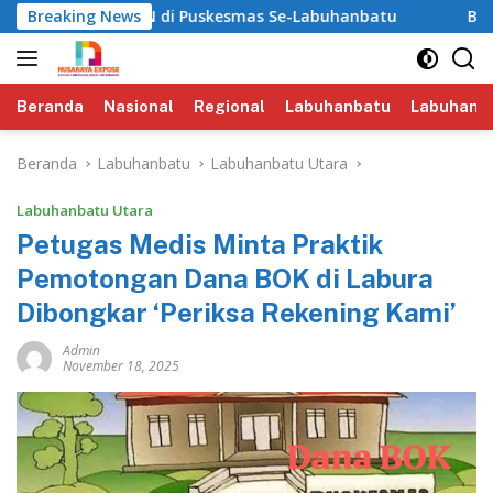
Langsung
ongan JKN di Puskesmas Se-Labuhanbatu‎‎
Breaking News
‎Bapenda Lab
ke
konten
Beranda
Nasional
Regional
Labuhanbatu
Labuhanba
Beranda
Labuhanbatu
Labuhanbatu Utara
Labuhanbatu Utara
Petugas Medis Minta Praktik
Pemotongan Dana BOK di Labura
Dibongkar ‘Periksa Rekening Kami’
Admin
November 18, 2025