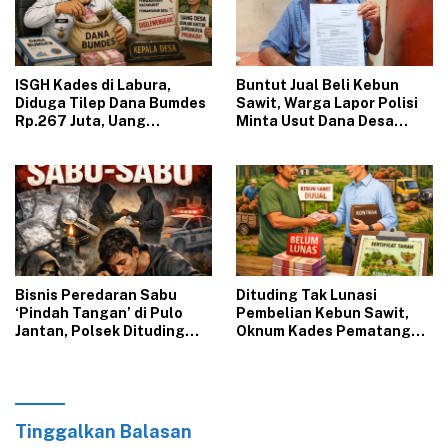
‎ISGH Kades di Labura,
‎Buntut Jual Beli Kebun
Diduga Tilep Dana Bumdes
Sawit, Warga Lapor Polisi
Rp.267 Juta, Uang
Minta Usut Dana Desa
Digunakan Main Proyek
Pematang TA. 2024 – 2025
PSR
‎Bisnis Peredaran Sabu
‎Dituding Tak Lunasi
‘Pindah Tangan’ di Pulo
Pembelian Kebun Sawit,
Jantan, Polsek Dituding
Oknum Kades Pematang
Tutup Mata
Bakal Dipolisikan
Tinggalkan Balasan