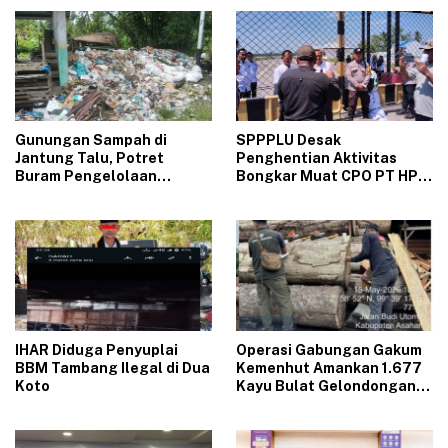
Gunungan Sampah di
‎SPPPLU Desak
Jantung Talu, Potret
Penghentian Aktivitas
Buram Pengelolaan
Bongkar Muat CPO PT HPP
Lingkungan yang Tak
Panai Tengah‎
Kunjung Beres
‎IHAR Diduga Penyuplai
Operasi Gabungan Gakum
BBM Tambang Ilegal di Dua
Kemenhut Amankan 1.677
Koto‎
Kayu Bulat Gelondongan
Asal Labura dari 5 Lokasi
Berbeda di Asahan