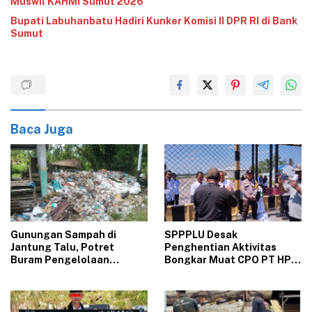
Muswil KAHMI Sumut 2026
‎Bupati Labuhanbatu Hadiri Kunker Komisi II DPR RI di Bank
Sumut‎
Baca Juga
Gunungan Sampah di
‎SPPPLU Desak
Jantung Talu, Potret
Penghentian Aktivitas
Buram Pengelolaan
Bongkar Muat CPO PT HPP
Lingkungan yang Tak
Panai Tengah‎
Kunjung Beres