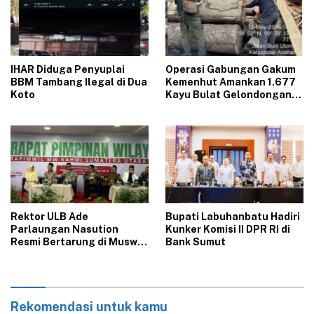
‎IHAR Diduga Penyuplai
Operasi Gabungan Gakum
BBM Tambang Ilegal di Dua
Kemenhut Amankan 1.677
Koto‎
Kayu Bulat Gelondongan
Asal Labura dari 5 Lokasi
Berbeda di Asahan
Rektor ULB Ade
‎Bupati Labuhanbatu Hadiri
Parlaungan Nasution
Kunker Komisi II DPR RI di
Resmi Bertarung di Muswil
Bank Sumut‎
KAHMI Sumut 2026
Rekomendasi untuk kamu