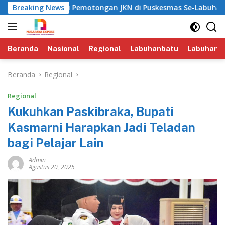
Langsung
riksa Isu Pemotongan JKN di Puskesmas Se-Labuhanbatu‎‎
Breaking News
ke
konten
Beranda
Nasional
Regional
Labuhanbatu
Labuhanba
Beranda
Regional
Regional
Kukuhkan Paskibraka, Bupati
Kasmarni Harapkan Jadi Teladan
bagi Pelajar Lain
Admin
Agustus 20, 2025