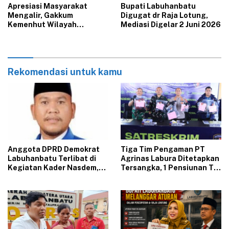
Apresiasi Masyarakat
‎Bupati Labuhanbatu
Mengalir, Gakkum
Digugat dr Raja Lotung,
Kemenhut Wilayah
Mediasi Digelar 2 Juni 2026
Sumatera Tindak Tegas
Dugaan Ilegal Logging di
Labura
Rekomendasi untuk kamu
‎Anggota DPRD Demokrat
Tiga Tim Pengaman PT
Labuhanbatu Terlibat di
Agrinas Labura Ditetapkan
Kegiatan Kader Nasdem,
Tersangka, 1 Pensiunan TNI
Sinyal Kuat Pindah Parpol
Tewaskan Luis David
?
Hutabarat