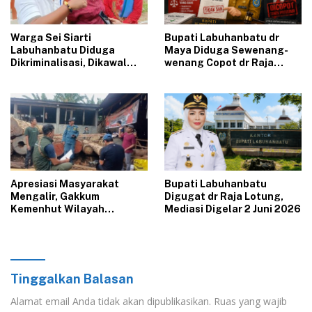
‎Warga Sei Siarti
‎Bupati Labuhanbatu dr
Labuhanbatu Diduga
Maya Diduga Sewenang-
Dikriminalisasi, Dikawal
wenang Copot dr Raja
Aparat Belasan Ekor Lembu
Lontung, Dituntut Bayar
Diambil Paksa, Pemilik
Ganti Rugi, Celah Pidana
Dilaporkan
Terbuka
Apresiasi Masyarakat
‎Bupati Labuhanbatu
Mengalir, Gakkum
Digugat dr Raja Lotung,
Kemenhut Wilayah
Mediasi Digelar 2 Juni 2026
Sumatera Tindak Tegas
Dugaan Ilegal Logging di
Labura
Tinggalkan Balasan
Alamat email Anda tidak akan dipublikasikan.
Ruas yang wajib