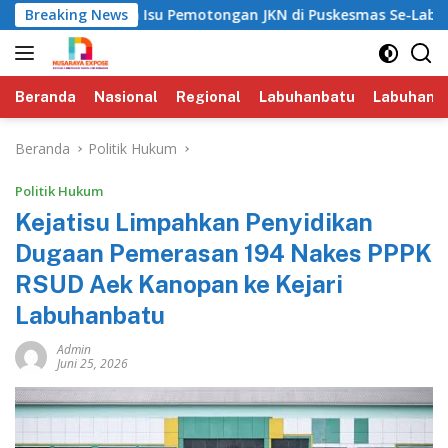
Langsung
K Periksa Isu Pemotongan JKN di Puskesmas Se-Labuhanbatu‎‎
Breaking News
ke
konten
Beranda
Nasional
Regional
Labuhanbatu
Labuhanba
Beranda
Politik Hukum
Politik Hukum
‎Kejatisu Limpahkan Penyidikan
Dugaan Pemerasan 194 Nakes PPPK
RSUD Aek Kanopan ke Kejari
Labuhanbatu
Admin
Juni 25, 2026