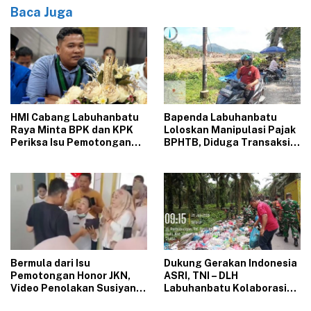
Baca Juga
‎HMI Cabang Labuhanbatu
‎Bapenda Labuhanbatu
Raya Minta BPK dan KPK
Loloskan Manipulasi Pajak
Periksa Isu Pemotongan
BPHTB, Diduga Transaksi
JKN di Puskesmas Se-
Rp.16 Milyar Dilapor Hanya
Labuhanbatu‎‎
Rp.1,25 Milyar
‎Bermula dari Isu
‎Dukung Gerakan Indonesia
Pemotongan Honor JKN,
ASRI, TNI – DLH
Video Penolakan Susiyani
Labuhanbatu Kolaborasi
Kapus Tanjung Haloban
Bersihkan Tumpukan