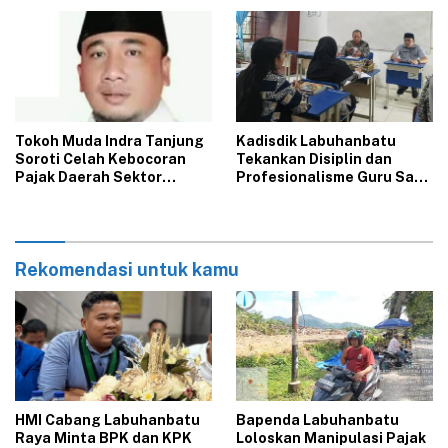
Heboh di Media Sosial‎‎‎‎
Sampah di Bilah Hulu
‎Tokoh Muda Indra Tanjung
‎Kadisdik Labuhanbatu
Soroti Celah Kebocoran
Tekankan Disiplin dan
Pajak Daerah Sektor
Profesionalisme Guru Saat
BPHTB di Bapenda
Kunjungi SMPN 4 Bilah Hilir
Labuhanbatu
Rekomendasi untuk kamu
‎HMI Cabang Labuhanbatu
‎Bapenda Labuhanbatu
Raya Minta BPK dan KPK
Loloskan Manipulasi Pajak