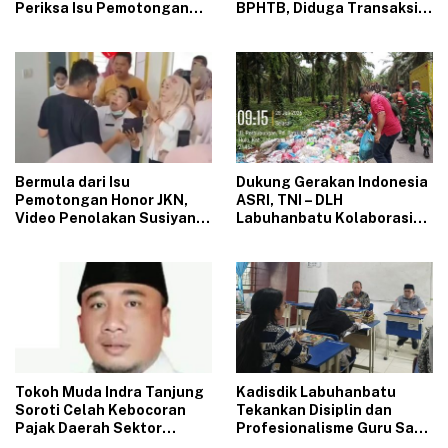
Periksa Isu Pemotongan
BPHTB, Diduga Transaksi
JKN di Puskesmas Se-
Rp.16 Milyar Dilapor Hanya
Labuhanbatu‎‎
Rp.1,25 Milyar
‎Bermula dari Isu
‎Dukung Gerakan Indonesia
Pemotongan Honor JKN,
ASRI, TNI – DLH
Video Penolakan Susiyani
Labuhanbatu Kolaborasi
Kapus Tanjung Haloban
Bersihkan Tumpukan
Heboh di Media Sosial‎‎‎‎
Sampah di Bilah Hulu
‎Tokoh Muda Indra Tanjung
‎Kadisdik Labuhanbatu
Soroti Celah Kebocoran
Tekankan Disiplin dan
Pajak Daerah Sektor
Profesionalisme Guru Saat
BPHTB di Bapenda
Kunjungi SMPN 4 Bilah Hilir