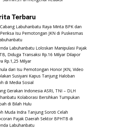
rita Terbaru
 Cabang Labuhanbatu Raya Minta BPK dan
Periksa Isu Pemotongan JKN di Puskesmas
abuhanbatu‎‎
enda Labuhanbatu Loloskan Manipulasi Pajak
B, Diduga Transaksi Rp.16 Milyar Dilapor
a Rp.1,25 Milyar
mula dari Isu Pemotongan Honor JKN, Video
lakan Susiyani Kapus Tanjung Haloban
 di Media Sosial‎‎‎‎
ung Gerakan Indonesia ASRI, TNI – DLH
hanbatu Kolaborasi Bersihkan Tumpukan
ah di Bilah Hulu
oh Muda Indra Tanjung Soroti Celah
coran Pajak Daerah Sektor BPHTB di
enda Labuhanbatu