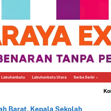
Labuhanbatu
Labuhanbatu Utara
Serba Serbi
Ko
h Barat, Kepala Sekolah