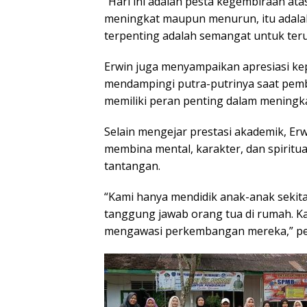
“Hari ini adalah pesta kegembiraan atas 
meningkat maupun menurun, itu adalah
terpenting adalah semangat untuk ter
Erwin juga menyampaikan apresiasi ke
mendampingi putra-putrinya saat pemba
memiliki peran penting dalam meningkat
Selain mengejar prestasi akademik, Er
membina mental, karakter, dan spiritu
tantangan.
“Kami hanya mendidik anak-anak sekita
tanggung jawab orang tua di rumah. Ka
mengawasi perkembangan mereka,” pe