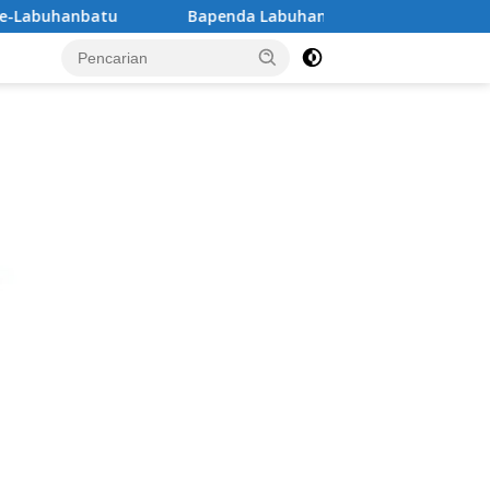
‎Bapenda Labuhanbatu Loloskan Manipulasi Pajak BPHTB, Diduga