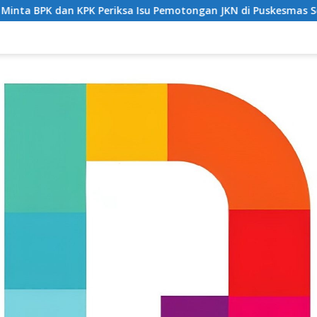
sa Isu Pemotongan JKN di Puskesmas Se-Labuhanbatu‎‎