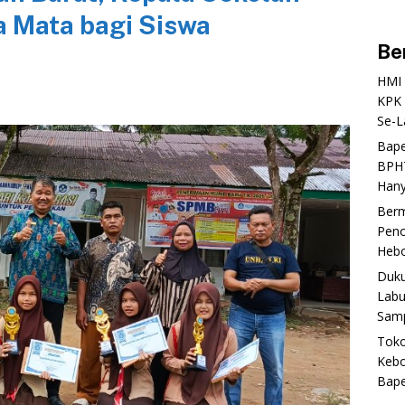
a Mata bagi Siswa
Be
‎HMI
KPK 
Se-L
‎Bap
BPHT
Hany
‎Ber
Peno
Heboh
‎Duk
Labu
Samp
‎Tok
Kebo
Bap