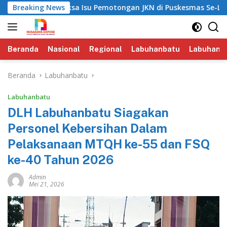
Langsung
KPK Periksa Isu Pemotongan JKN di Puskesmas Se-Labuhanbatu‎
Breaking News
ke
konten
Beranda
Nasional
Regional
Labuhanbatu
Labuhanba
Beranda
Labuhanbatu
Labuhanbatu
‎DLH Labuhanbatu Siagakan
Personel Kebersihan Dalam
Pelaksanaan MTQH ke-55 dan FSQ
ke-40 Tahun 2026
Admin
Mei 21, 2026