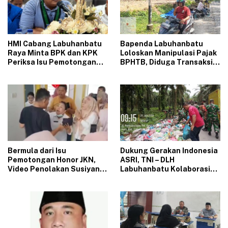
‎HMI Cabang Labuhanbatu
‎Bapenda Labuhanbatu
Raya Minta BPK dan KPK
Loloskan Manipulasi Pajak
Periksa Isu Pemotongan
BPHTB, Diduga Transaksi
JKN di Puskesmas Se-
Rp.16 Milyar Dilapor Hanya
Labuhanbatu‎‎
Rp.1,25 Milyar
‎Bermula dari Isu
‎Dukung Gerakan Indonesia
Pemotongan Honor JKN,
ASRI, TNI – DLH
Video Penolakan Susiyani
Labuhanbatu Kolaborasi
Kapus Tanjung Haloban
Bersihkan Tumpukan
Heboh di Media Sosial‎‎‎‎
Sampah di Bilah Hulu