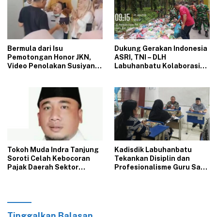
‎Bermula dari Isu
‎Dukung Gerakan Indonesia
Pemotongan Honor JKN,
ASRI, TNI – DLH
Video Penolakan Susiyani
Labuhanbatu Kolaborasi
Kapus Tanjung Haloban
Bersihkan Tumpukan
Heboh di Media Sosial‎‎‎‎
Sampah di Bilah Hulu
‎Tokoh Muda Indra Tanjung
‎Kadisdik Labuhanbatu
Soroti Celah Kebocoran
Tekankan Disiplin dan
Pajak Daerah Sektor
Profesionalisme Guru Saat
BPHTB di Bapenda
Kunjungi SMPN 4 Bilah Hilir
Labuhanbatu
Tinggalkan Balasan