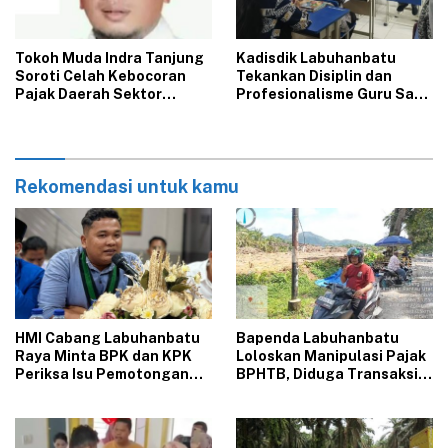
‎Tokoh Muda Indra Tanjung
‎Kadisdik Labuhanbatu
Soroti Celah Kebocoran
Tekankan Disiplin dan
Pajak Daerah Sektor
Profesionalisme Guru Saat
BPHTB di Bapenda
Kunjungi SMPN 4 Bilah Hilir
Labuhanbatu
Rekomendasi untuk kamu
‎HMI Cabang Labuhanbatu
‎Bapenda Labuhanbatu
Raya Minta BPK dan KPK
Loloskan Manipulasi Pajak
Periksa Isu Pemotongan
BPHTB, Diduga Transaksi
JKN di Puskesmas Se-
Rp.16 Milyar Dilapor Hanya
Labuhanbatu‎‎
Rp.1,25 Milyar