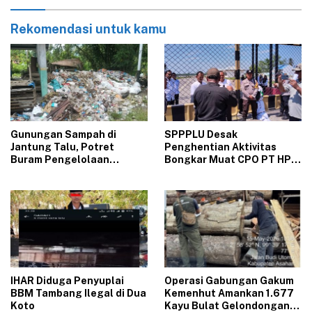
Rekomendasi untuk kamu
Gunungan Sampah di
‎SPPPLU Desak
Jantung Talu, Potret
Penghentian Aktivitas
Buram Pengelolaan
Bongkar Muat CPO PT HPP
Lingkungan yang Tak
Panai Tengah‎
Kunjung Beres
‎IHAR Diduga Penyuplai
Operasi Gabungan Gakum
BBM Tambang Ilegal di Dua
Kemenhut Amankan 1.677
Koto‎
Kayu Bulat Gelondongan