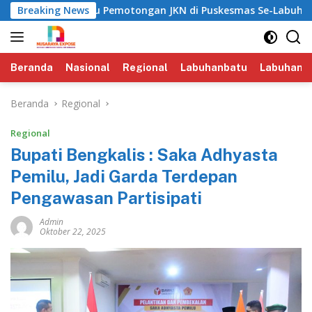
Langsung
eriksa Isu Pemotongan JKN di Puskesmas Se-Labuhanbatu‎‎
Breaking News
ke
konten
Beranda
Nasional
Regional
Labuhanbatu
Labuhanba
Beranda
Regional
Regional
Bupati Bengkalis : Saka Adhyasta
Pemilu, Jadi Garda Terdepan
Pengawasan Partisipati
Admin
Oktober 22, 2025