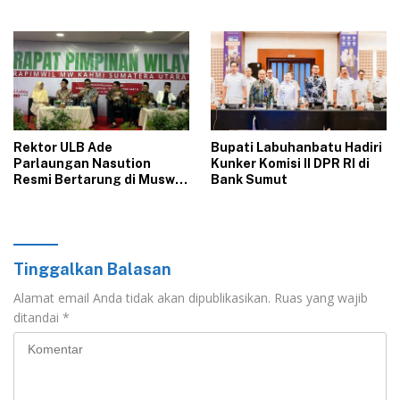
Asal Labura dari 5 Lokasi
Berbeda di Asahan
Rektor ULB Ade
‎Bupati Labuhanbatu Hadiri
Parlaungan Nasution
Kunker Komisi II DPR RI di
Resmi Bertarung di Muswil
Bank Sumut‎
KAHMI Sumut 2026
Tinggalkan Balasan
Alamat email Anda tidak akan dipublikasikan.
Ruas yang wajib
ditandai
*