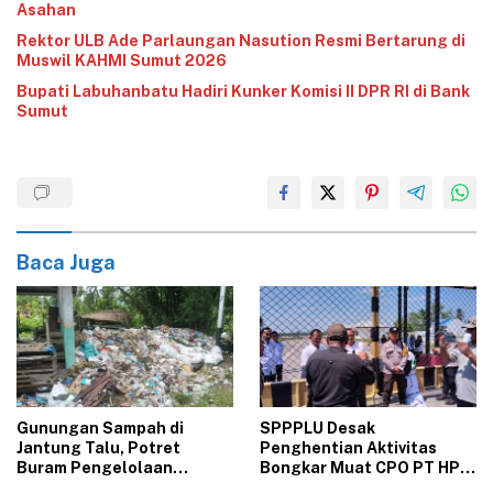
Asahan
Rektor ULB Ade Parlaungan Nasution Resmi Bertarung di
Muswil KAHMI Sumut 2026
‎Bupati Labuhanbatu Hadiri Kunker Komisi II DPR RI di Bank
Sumut‎
Baca Juga
Gunungan Sampah di
‎SPPPLU Desak
Jantung Talu, Potret
Penghentian Aktivitas
Buram Pengelolaan
Bongkar Muat CPO PT HPP
Lingkungan yang Tak
Panai Tengah‎