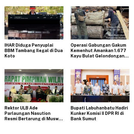
Kunjung Beres
‎IHAR Diduga Penyuplai
Operasi Gabungan Gakum
BBM Tambang Ilegal di Dua
Kemenhut Amankan 1.677
Koto‎
Kayu Bulat Gelondongan
Asal Labura dari 5 Lokasi
Berbeda di Asahan
Rektor ULB Ade
‎Bupati Labuhanbatu Hadiri
Parlaungan Nasution
Kunker Komisi II DPR RI di
Resmi Bertarung di Muswil
Bank Sumut‎
KAHMI Sumut 2026