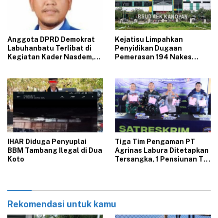
‎Anggota DPRD Demokrat
‎Kejatisu Limpahkan
Labuhanbatu Terlibat di
Penyidikan Dugaan
Kegiatan Kader Nasdem,
Pemerasan 194 Nakes
Sinyal Kuat Pindah Parpol
PPPK RSUD Aek Kanopan
?
ke Kejari Labuhanbatu
‎IHAR Diduga Penyuplai
Tiga Tim Pengaman PT
BBM Tambang Ilegal di Dua
Agrinas Labura Ditetapkan
Koto‎
Tersangka, 1 Pensiunan TNI
Tewaskan Luis David
Hutabarat
Rekomendasi untuk kamu