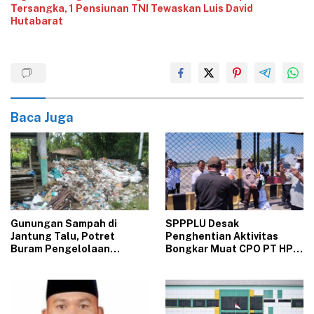
Tersangka, 1 Pensiunan TNI Tewaskan Luis David
Hutabarat
Baca Juga
Gunungan Sampah di
‎SPPPLU Desak
Jantung Talu, Potret
Penghentian Aktivitas
Buram Pengelolaan
Bongkar Muat CPO PT HPP
Lingkungan yang Tak
Panai Tengah‎
Kunjung Beres