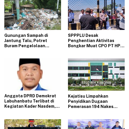
Gunungan Sampah di
‎SPPPLU Desak
Jantung Talu, Potret
Penghentian Aktivitas
Buram Pengelolaan
Bongkar Muat CPO PT HPP
Lingkungan yang Tak
Panai Tengah‎
Kunjung Beres
‎Anggota DPRD Demokrat
‎Kejatisu Limpahkan
Labuhanbatu Terlibat di
Penyidikan Dugaan
Kegiatan Kader Nasdem,
Pemerasan 194 Nakes
Sinyal Kuat Pindah Parpol
PPPK RSUD Aek Kanopan
?
ke Kejari Labuhanbatu