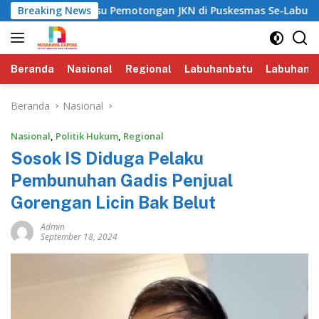
Langsung
Periksa Isu Pemotongan JKN di Puskesmas Se-Labuhanbatu‎‎
Breaking News
ke
konten
Beranda
Nasional
Regional
Labuhanbatu
Labuhanba
Beranda
Nasional
Nasional
,
Politik Hukum
,
Regional
Sosok IS Diduga Pelaku
Pembunuhan Gadis Penjual
Gorengan Licin Bak Belut
Admin
September 18, 2024