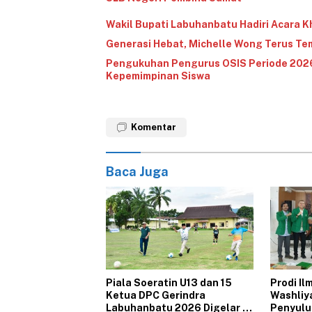
‎Wakil Bupati Labuhanbatu Hadiri Acara Kh
‎Generasi Hebat, Michelle Wong Terus Te
Pengukuhan Pengurus OSIS Periode 202
Kepemimpinan Siswa
Komentar
Baca Juga
‎Piala Soeratin U13 dan 15
‎Prodi I
Ketua DPC Gerindra
Washliy
Labuhanbatu 2026 Digelar di
Penyulu