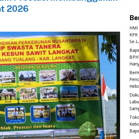
at 2026
Be
‎HMI
KPK 
Se-L
‎Bap
BPHT
Hany
‎Ber
Peno
Heboh
‎Duk
Labu
Samp
‎Tok
Kebo
Bap