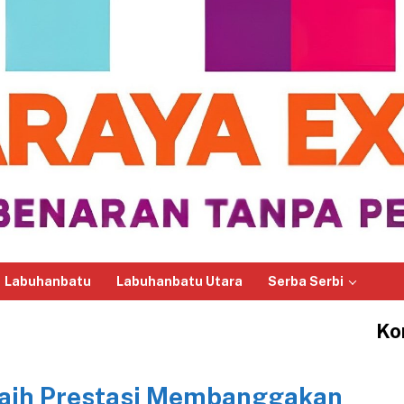
Labuhanbatu
Labuhanbatu Utara
Serba Serbi
Ko
aih Prestasi Membanggakan