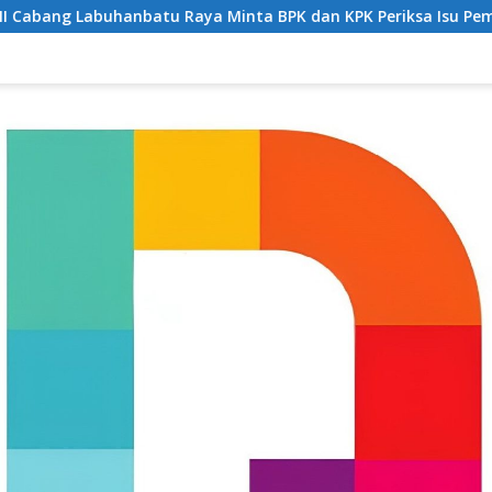
a Minta BPK dan KPK Periksa Isu Pemotongan JKN di Puskesmas