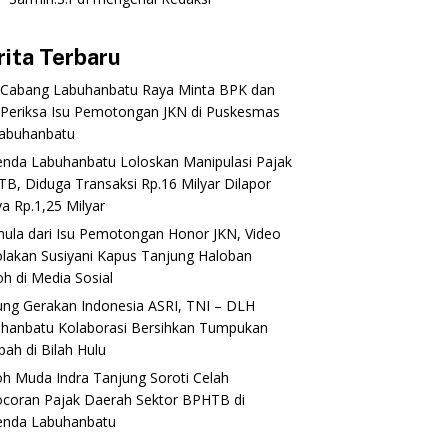
rita Terbaru
 Cabang Labuhanbatu Raya Minta BPK dan
Periksa Isu Pemotongan JKN di Puskesmas
abuhanbatu‎‎
enda Labuhanbatu Loloskan Manipulasi Pajak
B, Diduga Transaksi Rp.16 Milyar Dilapor
a Rp.1,25 Milyar
mula dari Isu Pemotongan Honor JKN, Video
lakan Susiyani Kapus Tanjung Haloban
 di Media Sosial‎‎‎‎
ung Gerakan Indonesia ASRI, TNI – DLH
hanbatu Kolaborasi Bersihkan Tumpukan
ah di Bilah Hulu
oh Muda Indra Tanjung Soroti Celah
coran Pajak Daerah Sektor BPHTB di
enda Labuhanbatu