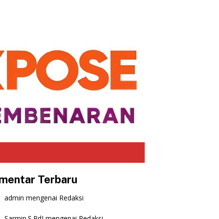
mentar Terbaru
admin
mengenai
Redaksi
Sarmin.S.PdI
mengenai
Redaksi