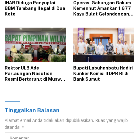
‎IHAR Diduga Penyuplai
Operasi Gabungan Gakum
BBM Tambang Ilegal di Dua
Kemenhut Amankan 1.677
Koto‎
Kayu Bulat Gelondongan
Asal Labura dari 5 Lokasi
Berbeda di Asahan
Rektor ULB Ade
‎Bupati Labuhanbatu Hadiri
Parlaungan Nasution
Kunker Komisi II DPR RI di
Resmi Bertarung di Muswil
Bank Sumut‎
KAHMI Sumut 2026
Tinggalkan Balasan
Alamat email Anda tidak akan dipublikasikan.
Ruas yang wajib
ditandai
*