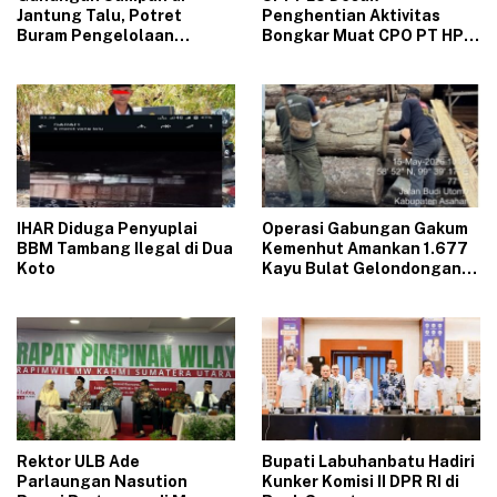
Jantung Talu, Potret
Penghentian Aktivitas
Buram Pengelolaan
Bongkar Muat CPO PT HPP
Lingkungan yang Tak
Panai Tengah‎
Kunjung Beres
‎IHAR Diduga Penyuplai
Operasi Gabungan Gakum
BBM Tambang Ilegal di Dua
Kemenhut Amankan 1.677
Koto‎
Kayu Bulat Gelondongan
Asal Labura dari 5 Lokasi
Berbeda di Asahan
Rektor ULB Ade
‎Bupati Labuhanbatu Hadiri
Parlaungan Nasution
Kunker Komisi II DPR RI di