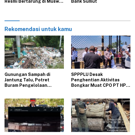
Resmi Bertarung di Muswil
Bank Sumut‎
KAHMI Sumut 2026
Rekomendasi untuk kamu
Gunungan Sampah di
‎SPPPLU Desak
Jantung Talu, Potret
Penghentian Aktivitas
Buram Pengelolaan
Bongkar Muat CPO PT HPP
Lingkungan yang Tak
Panai Tengah‎
Kunjung Beres