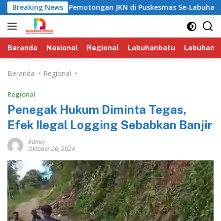
Langsung
ksa Isu Pemotongan JKN di Puskesmas Se-Labuhanbatu‎‎
Breaking News
ke
konten
Beranda
Nasional
Regional
Labuhanbatu
Labuhanba
Beranda
Regional
Regional
Penegak Hukum Diminta Tegas,
Efek Ilegal Logging Sebabkan Banjir
Admin
Oktober 26, 2024