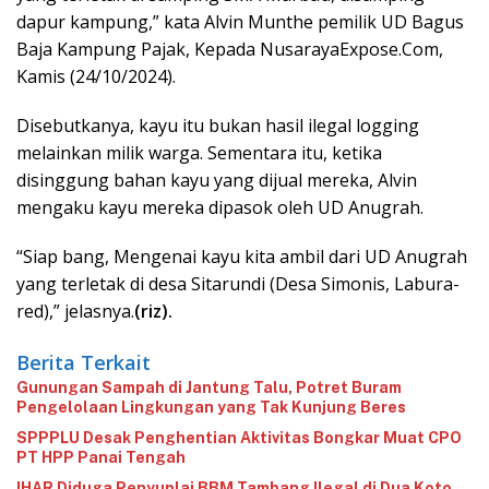
dapur kampung,” kata Alvin Munthe pemilik UD Bagus
Baja Kampung Pajak, Kepada NusarayaExpose.Com,
Kamis (24/10/2024).
Disebutkanya, kayu itu bukan hasil ilegal logging
melainkan milik warga. Sementara itu, ketika
disinggung bahan kayu yang dijual mereka, Alvin
mengaku kayu mereka dipasok oleh UD Anugrah.
“Siap bang, Mengenai kayu kita ambil dari UD Anugrah
yang terletak di desa Sitarundi (Desa Simonis, Labura-
red),” jelasnya.
(riz).
Berita Terkait
Gunungan Sampah di Jantung Talu, Potret Buram
Pengelolaan Lingkungan yang Tak Kunjung Beres
‎SPPPLU Desak Penghentian Aktivitas Bongkar Muat CPO
PT HPP Panai Tengah‎
‎IHAR Diduga Penyuplai BBM Tambang Ilegal di Dua Koto‎