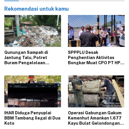
Rekomendasi untuk kamu
Gunungan Sampah di
‎SPPPLU Desak
Jantung Talu, Potret
Penghentian Aktivitas
Buram Pengelolaan
Bongkar Muat CPO PT HPP
Lingkungan yang Tak
Panai Tengah‎
Kunjung Beres
‎IHAR Diduga Penyuplai
Operasi Gabungan Gakum
BBM Tambang Ilegal di Dua
Kemenhut Amankan 1.677
Koto‎
Kayu Bulat Gelondongan
Asal Labura dari 5 Lokasi