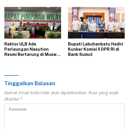
Berbeda di Asahan
Rektor ULB Ade
‎Bupati Labuhanbatu Hadiri
Parlaungan Nasution
Kunker Komisi II DPR RI di
Resmi Bertarung di Muswil
Bank Sumut‎
KAHMI Sumut 2026
Tinggalkan Balasan
Alamat email Anda tidak akan dipublikasikan.
Ruas yang wajib
ditandai
*