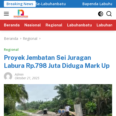
Langsung
skesmas Se-Labuhanbatu‎‎
Breaking News
‎Bapenda Labuhanbatu Lolosk
ke
konten
Beranda
Nasional
Regional
Labuhanbatu
Labuhanba
Beranda
Regional
Regional
Proyek Jembatan Sei Juragan
Labura Rp.798 Juta Diduga Mark Up
Admin
Oktober 21, 2025