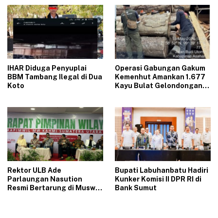
Kunjung Beres
‎IHAR Diduga Penyuplai
Operasi Gabungan Gakum
BBM Tambang Ilegal di Dua
Kemenhut Amankan 1.677
Koto‎
Kayu Bulat Gelondongan
Asal Labura dari 5 Lokasi
Berbeda di Asahan
Rektor ULB Ade
‎Bupati Labuhanbatu Hadiri
Parlaungan Nasution
Kunker Komisi II DPR RI di
Resmi Bertarung di Muswil
Bank Sumut‎
KAHMI Sumut 2026