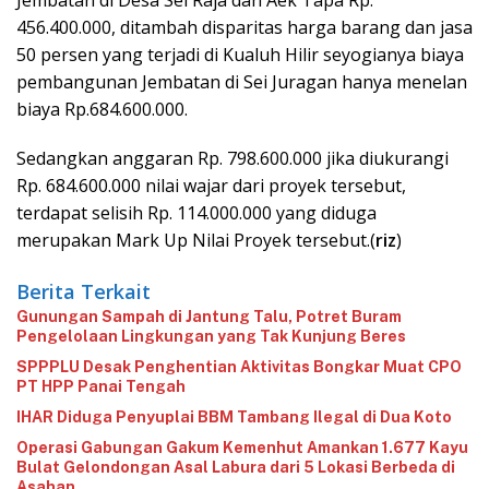
456.400.000, ditambah disparitas harga barang dan jasa
50 persen yang terjadi di Kualuh Hilir seyogianya biaya
pembangunan Jembatan di Sei Juragan hanya menelan
biaya Rp.684.600.000.
Sedangkan anggaran Rp. 798.600.000 jika diukurangi
Rp. 684.600.000 nilai wajar dari proyek tersebut,
terdapat selisih Rp. 114.000.000 yang diduga
merupakan Mark Up Nilai Proyek tersebut.(
riz
)
Berita Terkait
Gunungan Sampah di Jantung Talu, Potret Buram
Pengelolaan Lingkungan yang Tak Kunjung Beres
‎SPPPLU Desak Penghentian Aktivitas Bongkar Muat CPO
PT HPP Panai Tengah‎
‎IHAR Diduga Penyuplai BBM Tambang Ilegal di Dua Koto‎
Operasi Gabungan Gakum Kemenhut Amankan 1.677 Kayu
Bulat Gelondongan Asal Labura dari 5 Lokasi Berbeda di
Asahan