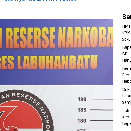
Be
‎HMI
KPK 
Se-L
‎Bap
BPHT
Hany
‎Ber
Peno
Heboh
‎Duk
Labu
Samp
‎Tok
Kebo
Bap