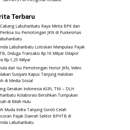
rita Terbaru
 Cabang Labuhanbatu Raya Minta BPK dan
Periksa Isu Pemotongan JKN di Puskesmas
abuhanbatu‎‎
enda Labuhanbatu Loloskan Manipulasi Pajak
B, Diduga Transaksi Rp.16 Milyar Dilapor
a Rp.1,25 Milyar
mula dari Isu Pemotongan Honor JKN, Video
lakan Susiyani Kapus Tanjung Haloban
 di Media Sosial‎‎‎‎
ung Gerakan Indonesia ASRI, TNI – DLH
hanbatu Kolaborasi Bersihkan Tumpukan
ah di Bilah Hulu
oh Muda Indra Tanjung Soroti Celah
coran Pajak Daerah Sektor BPHTB di
enda Labuhanbatu