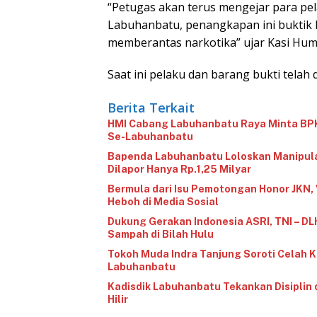
“Petugas akan terus mengejar para pe
Labuhanbatu, penangkapan ini buktik
memberantas narkotika” ujar Kasi Hum
Saat ini pelaku dan barang bukti tela
Berita Terkait
‎HMI Cabang Labuhanbatu Raya Minta BP
Se-Labuhanbatu‎‎
‎Bapenda Labuhanbatu Loloskan Manipula
Dilapor Hanya Rp.1,25 Milyar
‎Bermula dari Isu Pemotongan Honor JKN,
Heboh di Media Sosial‎‎‎‎
‎Dukung Gerakan Indonesia ASRI, TNI – 
Sampah di Bilah Hulu
‎Tokoh Muda Indra Tanjung Soroti Celah
Labuhanbatu
‎Kadisdik Labuhanbatu Tekankan Disiplin
Hilir