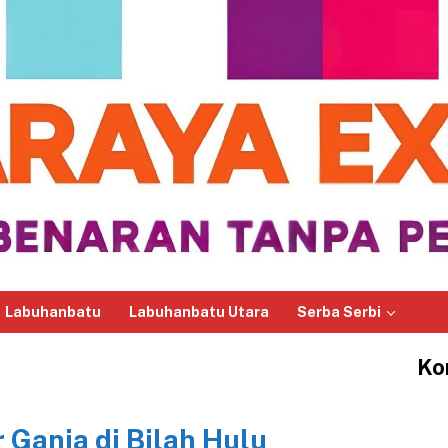
Labuhanbatu
Labuhanbatu Utara
Serba Serbi
Ko
 Ganja di Bilah Hulu